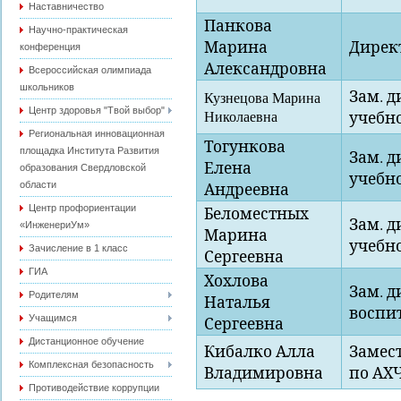
Наставничество
Панкова
Научно-практическая
Марина
Дирек
конференция
Александровна
Всероссийская олимпиада
школьников
Зам. д
Кузнецова Марина
Центр здоровья "Твой выбор"
Николаевна
учебн
Региональная инновационная
Тогункова
площадка Института Развития
Зам. д
Елена
образования Свердловской
учебн
области
Андреевна
Центр профориентации
Беломестных
Зам. д
«ИнженериУм»
Марина
учебн
Зачисление в 1 класс
Сергеевна
ГИА
Хохлова
Зам. д
Родителям
Наталья
воспи
Учащимся
Сергеевна
Дистанционное обучение
Кибалко Алла
Замес
Комплексная безопасность
Владимировна
по АХ
Противодействие коррупции