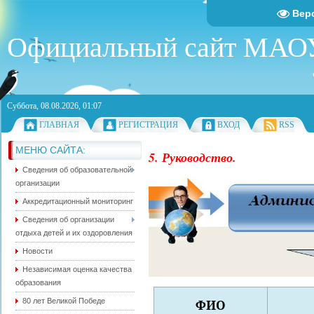
Вер
Официальный сайт МА
Суббота, 08.08.2026, 01:07
ГЛАВНАЯ
РЕГИСТРАЦИЯ
ВХОД
RSS
МЕНЮ САЙТА:
5. Руководство.
Сведения об образовательной
организации
Аккредитационный мониторинг
Сведения об организации
отдыха детей и их оздоровления
Новости
Независимая оценка качества
образования
80 лет Великой Победе
ФИО