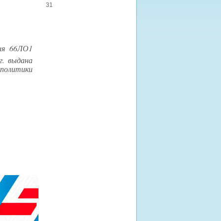
31
рия 66ЛО1
г. выдана
литики