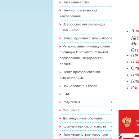
Наставничество
Научно-практическая
конференция
Всероссийская олимпиада
Ли
школьников
№00
Центр здоровья "Твой выбор"
Ми
Региональная инновационная
Све
площадка Института Развития
При
образования Свердловской
Пол
области
Стр
Центр профориентации
Пла
«ИнженериУм»
Пла
Рас
Зачисление в 1 класс
ГИА
Родителям
Учащимся
Дистанционное обучение
Комплексная безопасность
Противодействие коррупции